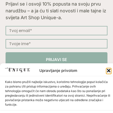
Prijavi se i osvoji 10% popusta na svoju prvu
narudžbu – a ja ću ti slati novosti i male tajne iz
svijeta Art Shop Unique-a.
PRIJAVI SE
Upravljanje privolom
Kako bismo pružili najbolje iskustvo, koristimo tehnologije poput kolačića
za pohranu i/ili pristup informacijama o uređaju. Prihvaćanje ovih
Press
Uvjeti korištenja
Politika privatnosti
tehnologija omogućit će nam obradu podataka kao što su ponašanje pri
Politika dostave i povrata
Načini plaćanja
pregledavanju ili jedinstveni identifikatori na ovoj stranici. Neprihvaćanje ili
povlačenje pristanka može negativno utjecati na određene značajke i
funkcije.