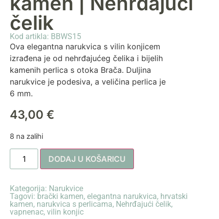
kamen | Nehrđajući
čelik
Kod artikla: BBWS15
Ova elegantna narukvica s vilin konjicem
izrađena je od nehrđajućeg čelika i bijelih
kamenih perlica s otoka Brača. Duljina
narukvice je podesiva, a veličina perlica je
6 mm.
43,00
€
8 na zalihi
DODAJ U KOŠARICU
Kategorija:
Narukvice
Tagovi:
brački kamen
,
elegantna narukvica
,
hrvatski
kamen
,
narukvica s perlicama
,
Nehrđajući čelik
,
vapnenac
,
vilin konjic