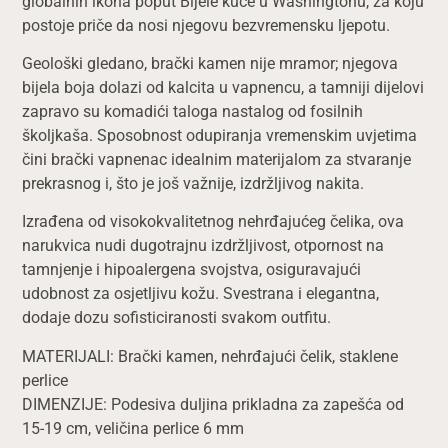
globalnih ikona poput Bijele kuće u Washingtonu, za koju
postoje priče da nosi njegovu bezvremensku ljepotu.
Geološki gledano, brački kamen nije mramor; njegova
bijela boja dolazi od kalcita u vapnencu, a tamniji dijelovi
zapravo su komadići taloga nastalog od fosilnih
školjkaša. Sposobnost odupiranja vremenskim uvjetima
čini brački vapnenac idealnim materijalom za stvaranje
prekrasnog i, što je još važnije, izdržljivog nakita.
Izrađena od visokokvalitetnog nehrđajućeg čelika, ova
narukvica nudi dugotrajnu izdržljivost, otpornost na
tamnjenje i hipoalergena svojstva, osiguravajući
udobnost za osjetljivu kožu. Svestrana i elegantna,
dodaje dozu sofisticiranosti svakom outfitu.
MATERIJALI: Brački kamen, nehrđajući čelik, staklene
perlice
DIMENZIJE: Podesiva duljina prikladna za zapešća od
15-19 cm, veličina perlice 6 mm