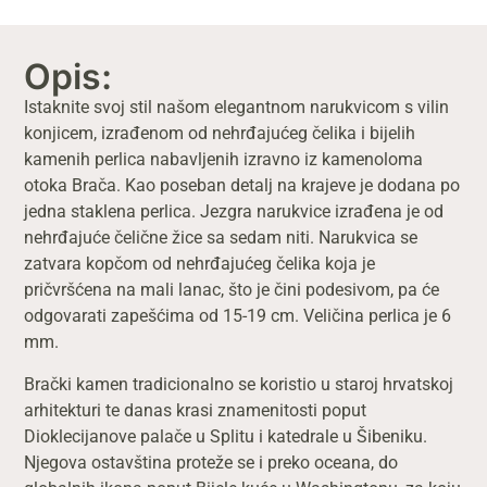
Opis:
Istaknite svoj stil našom elegantnom narukvicom s vilin
konjicem, izrađenom od nehrđajućeg čelika i bijelih
kamenih perlica nabavljenih izravno iz kamenoloma
otoka Brača. Kao poseban detalj na krajeve je dodana po
jedna staklena perlica. Jezgra narukvice izrađena je od
nehrđajuće čelične žice sa sedam niti. Narukvica se
zatvara kopčom od nehrđajućeg čelika koja je
pričvršćena na mali lanac, što je čini podesivom, pa će
odgovarati zapešćima od 15-19 cm. Veličina perlica je 6
mm.
Brački kamen tradicionalno se koristio u staroj hrvatskoj
arhitekturi te danas krasi znamenitosti poput
Dioklecijanove palače u Splitu i katedrale u Šibeniku.
Njegova ostavština proteže se i preko oceana, do