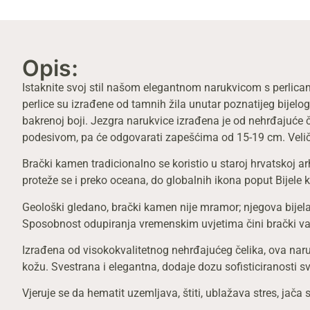
Opis:
Istaknite svoj stil našom elegantnom narukvicom s perlic
perlice su izrađene od tamnih žila unutar poznatijeg bije
bakrenoj boji. Jezgra narukvice izrađena je od nehrđajuće č
podesivom, pa će odgovarati zapešćima od 15-19 cm. Velič
Brački kamen tradicionalno se koristio u staroj hrvatskoj a
proteže se i preko oceana, do globalnih ikona poput Bijele
Geološki gledano, brački kamen nije mramor; njegova bijela 
Sposobnost odupiranja vremenskim uvjetima čini brački vapn
Izrađena od visokokvalitetnog nehrđajućeg čelika, ova naruk
kožu. Svestrana i elegantna, dodaje dozu sofisticiranosti s
Vjeruje se da hematit uzemljava, štiti, ublažava stres, jač