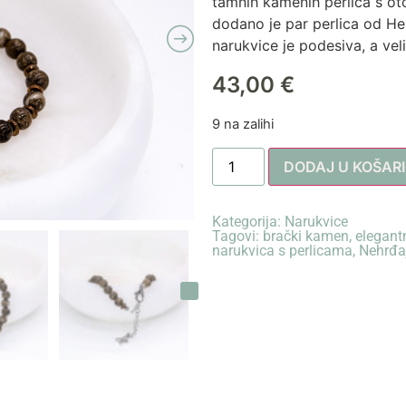
tamnih kamenih perlica s o
dodano je par perlica od He
narukvice je podesiva, a vel
43,00
€
9 na zalihi
DODAJ U KOŠAR
Kategorija:
Narukvice
Tagovi:
brački kamen
,
elegant
narukvica s perlicama
,
Nehrđaj