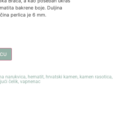
toka Brača, a kao poseban ukras
matita bakrene boje. Duljina
ičina perlica je 6 mm.
ICU
na narukvica
,
hematit
,
hrvatski kamen
,
kamen rasotica
,
ući čelik
,
vapnenac