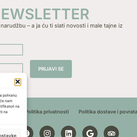
 NEWSLETTER
arudžbu – a ja ću ti slati novosti i male tajne iz
PRIJAVI SE
za pohranu
t će nam
ifikatori na
ištenja
Politika privatnosti
Politika dostave i povrat
ti na
ostavke