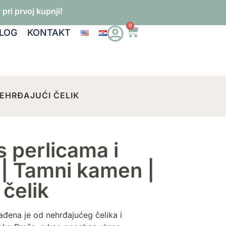
pri prvoj kupnji!
0
LOG
KONTAKT
NEHRĐAJUĆI ČELIK
s perlicama i
| Tamni kamen |
čelik
ađena je od nehrđajućeg čelika i