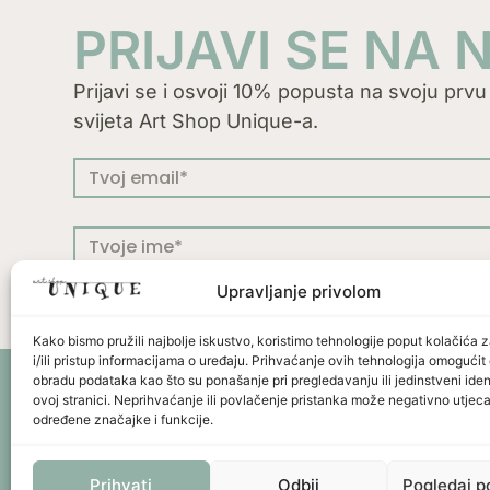
PRIJAVI SE NA
Prijavi se i osvoji 10% popusta na svoju prvu n
svijeta Art Shop Unique-a.
Upravljanje privolom
Kako bismo pružili najbolje iskustvo, koristimo tehnologije poput kolačića 
i/ili pristup informacijama o uređaju. Prihvaćanje ovih tehnologija omogući
obradu podataka kao što su ponašanje pri pregledavanju ili jedinstveni ident
Press
Uvjeti kor
ovoj stranici. Neprihvaćanje ili povlačenje pristanka može negativno utjeca
određene značajke i funkcije.
Prihvati
Odbij
Pogledaj p