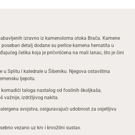
 nabavljenih izravno iz kamenoloma otoka Brača. Kamene
ao poseban detalj dodane su perlice kamena hematita u
jućeg čelika koja je pričvršćena na mali lanac, što je čini
e u Splitu i katedrale u Šibeniku. Njegova ostavština
remensku ljepotu.
u komadići taloga nastalog od fosilnih školjkaša.
važnije, izdržljivog nakita.
alergena svojstva, osiguravajući udobnost za osjetljivu
sebno vezano uz krv i krvožilni sustav.