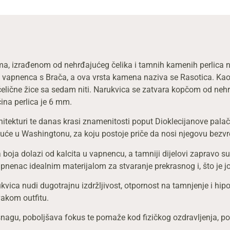
ama, izrađenom od nehrđajućeg čelika i tamnih kamenih perlica
log vapnenca s Brača, a ova vrsta kamena naziva se Rasotica. K
elične žice sa sedam niti. Narukvica se zatvara kopčom od nehrđa
ina perlica je 6 mm.
rhitekturi te danas krasi znamenitosti poput Dioklecijanove palač
 kuće u Washingtonu, za koju postoje priče da nosi njegovu bezv
boja dolazi od kalcita u vapnencu, a tamniji dijelovi zapravo s
enac idealnim materijalom za stvaranje prekrasnog i, što je još 
vica nudi dugotrajnu izdržljivost, otpornost na tamnjenje i hipo
vakom outfitu.
a snagu, poboljšava fokus te pomaže kod fizičkog ozdravljenja, po