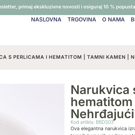
wsletter, primaj ekskluzivne novosti i osiguraj 10 % popusta 
NASLOVNA
TRGOVINA
O NAMA
B
CA S PERLICAMA I HEMATITOM | TAMNI KAMEN | 
Narukvica 
hematitom 
Nehrđajući 
Kod artikla: BBDS03
Ova elegantna narukvica izr