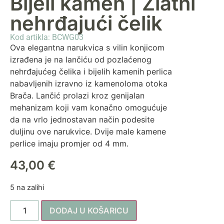
Bijeli kamen | Zlatni
nehrđajući čelik
Kod artikla: BCWG03
Ova elegantna narukvica s vilin konjicom
izrađena je na lančiću od pozlaćenog
nehrđajućeg čelika i bijelih kamenih perlica
nabavljenih izravno iz kamenoloma otoka
Brača. Lančić prolazi kroz genijalan
mehanizam koji vam konačno omogućuje
da na vrlo jednostavan način podesite
duljinu ove narukvice. Dvije male kamene
perlice imaju promjer od 4 mm.
43,00
€
5 na zalihi
DODAJ U KOŠARICU