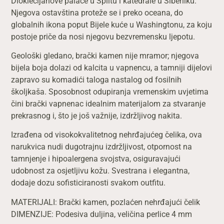
Dioklecijanove palače u Splitu i katedrale u Šibeniku.
Njegova ostavština proteže se i preko oceana, do
globalnih ikona poput Bijele kuće u Washingtonu, za koju
postoje priče da nosi njegovu bezvremensku ljepotu.
Geološki gledano, brački kamen nije mramor; njegova
bijela boja dolazi od kalcita u vapnencu, a tamniji dijelovi
zapravo su komadići taloga nastalog od fosilnih
školjkaša. Sposobnost odupiranja vremenskim uvjetima
čini brački vapnenac idealnim materijalom za stvaranje
prekrasnog i, što je još važnije, izdržljivog nakita.
Izrađena od visokokvalitetnog nehrđajućeg čelika, ova
narukvica nudi dugotrajnu izdržljivost, otpornost na
tamnjenje i hipoalergena svojstva, osiguravajući
udobnost za osjetljivu kožu. Svestrana i elegantna,
dodaje dozu sofisticiranosti svakom outfitu.
MATERIJALI: Brački kamen, pozlaćen nehrđajući čelik
DIMENZIJE: Podesiva duljina, veličina perlice 4 mm