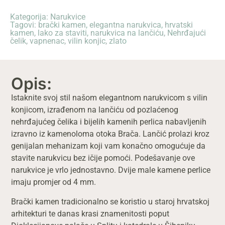
Kategorija:
Narukvice
Tagovi:
brački kamen
,
elegantna narukvica
,
hrvatski
kamen
,
lako za staviti
,
narukvica na lančiću
,
Nehrđajući
čelik
,
vapnenac
,
vilin konjic
,
zlato
Opis:
Istaknite svoj stil našom elegantnom narukvicom s vilin
konjicom, izrađenom na lančiću od pozlaćenog
nehrđajućeg čelika i bijelih kamenih perlica nabavljenih
izravno iz kamenoloma otoka Brača. Lančić prolazi kroz
genijalan mehanizam koji vam konačno omogućuje da
stavite narukvicu bez ičije pomoći. Podešavanje ove
narukvice je vrlo jednostavno. Dvije male kamene perlice
imaju promjer od 4 mm.
Brački kamen tradicionalno se koristio u staroj hrvatskoj
arhitekturi te danas krasi znamenitosti poput