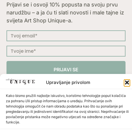
Prijavi se i osvoji 10% popusta na svoju prvu
narudžbu – a ja ću ti slati novosti i male tajne iz
svijeta Art Shop Unique-a.
PRIJAVI SE
Upravljanje privolom
Kako bismo pružili najbolje iskustvo, koristimo tehnologije poput kolačića
za pohranu i/ili pristup informacijama o uređaju. Prihvaćanje ovih
Press
Uvjeti korištenja
Politika privatnosti
tehnologija omogućit će nam obradu podataka kao što su ponašanje pri
Politika dostave i povrata
Načini plaćanja
pregledavanju ili jedinstveni identifikatori na ovoj stranici. Neprihvaćanje ili
povlačenje pristanka može negativno utjecati na određene značajke i
funkcije.