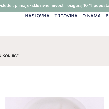
wsletter, primaj ekskluzivne novosti i osiguraj 10 % popusta 
NASLOVNA
TRGOVINA
O NAMA
B
N KONJIC”