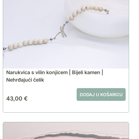
Narukvica s vilin konjicem | Bijeli kamen |
Nehrđajući čelik
DODAJ U KOŠARICU
43,00
€