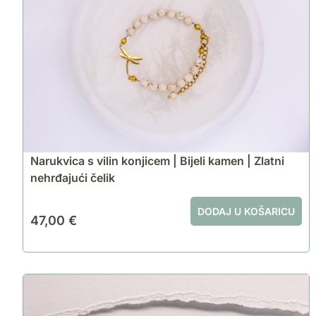
Narukvica s vilin konjicem | Bijeli kamen | Zlatni
nehrđajući čelik
DODAJ U KOŠARICU
47,00
€