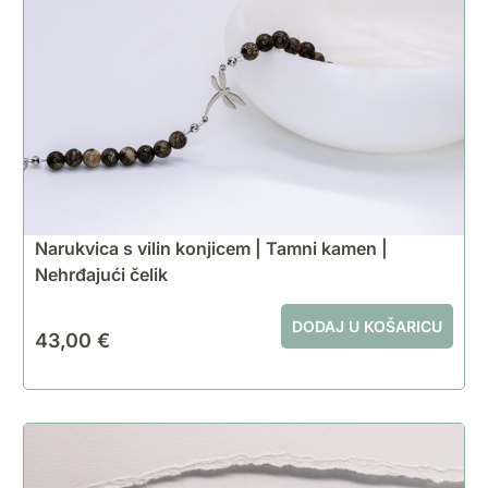
Narukvica s vilin konjicem | Tamni kamen |
Nehrđajući čelik
DODAJ U KOŠARICU
43,00
€