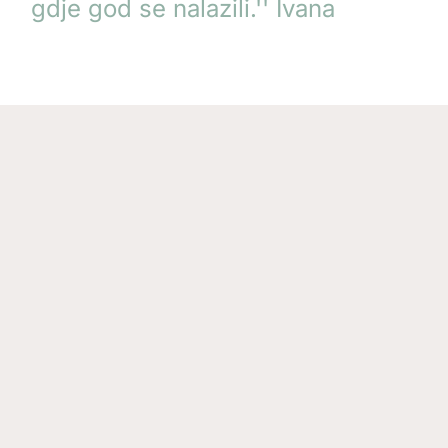
gdje god se nalazili.'' Ivana