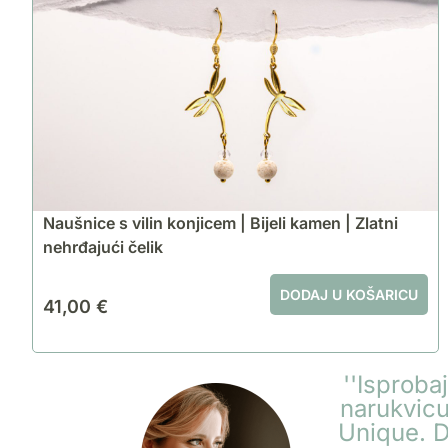
Naušnice s vilin konjicem | Bijeli kamen | Zlatni
nehrđajući čelik
DODAJ U KOŠARICU
41,00
€
''Isproba
narukvicu
Unique. D