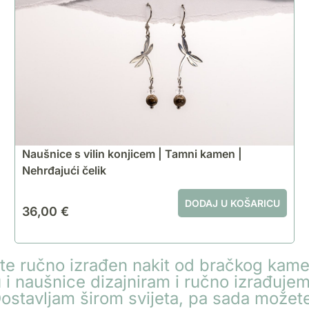
Naušnice s vilin konjicem | Tamni kamen |
Nehrđajući čelik
DODAJ U KOŠARICU
36,00
€
jte ručno izrađen nakit od bračkog kame
 i naušnice dizajniram i ručno izrađu
ostavljam širom svijeta, pa sada možete