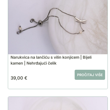
Narukvica na lančiću s vilin konjicem | Bijeli
kamen | Nehrđajući čelik
PROČITAJ VIŠE
39,00
€