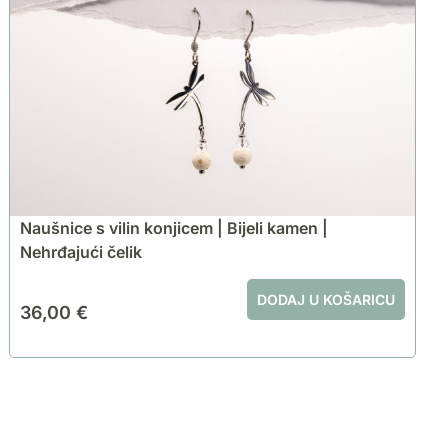
Naušnice s vilin konjicem | Bijeli kamen |
Nehrđajući čelik
DODAJ U KOŠARICU
36,00
€