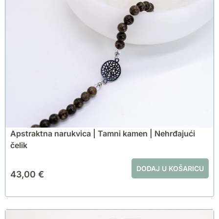
Apstraktna narukvica | Tamni kamen | Nehrđajući
čelik
DODAJ U KOŠARICU
43,00
€