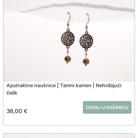
Apstraktne naušnice | Tamni kamen | Nehrđajući
čelik
DODAJ U KOŠARICU
36,00
€