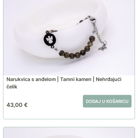
Narukvica s anđelom | Tamni kamen | Nehrđajući
čelik
DODAJ U KOŠARICU
43,00
€