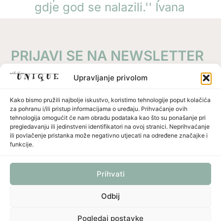
gdje god se nalazili.'' Ivana
PRIJAVI SE NA NEWSLETTER
Prijavi se i osvoji 10% popusta na svoju prvu
Upravljanje privolom
narudžbu – a ja ću ti slati novosti i male tajne iz
svijeta Art Shop Unique-a.
Kako bismo pružili najbolje iskustvo, koristimo tehnologije poput kolačića
za pohranu i/ili pristup informacijama o uređaju. Prihvaćanje ovih
tehnologija omogućit će nam obradu podataka kao što su ponašanje pri
pregledavanju ili jedinstveni identifikatori na ovoj stranici. Neprihvaćanje
ili povlačenje pristanka može negativno utjecati na određene značajke i
funkcije.
Prihvati
PRIJAVI SE
Odbij
Pogledaj postavke