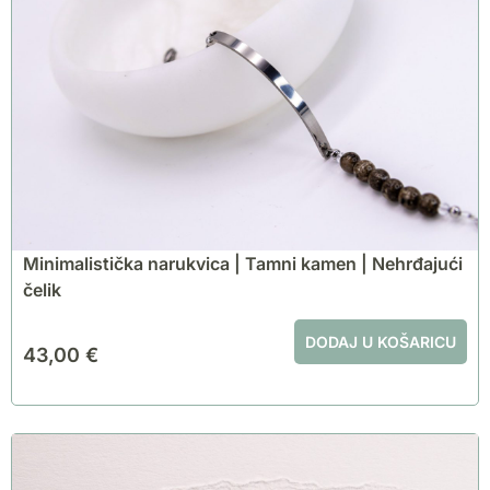
Minimalistička narukvica | Tamni kamen | Nehrđajući
čelik
DODAJ U KOŠARICU
43,00
€