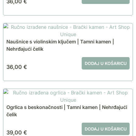
36,00
€
Naušnice s violinskim ključem | Tamni kamen |
Nehrđajući čelik
DODAJ U KOŠARICU
36,00
€
Ogrlica s beskonačnosti | Tamni kamen | Nehrđajući
čelik
DODAJ U KOŠARICU
39,00
€