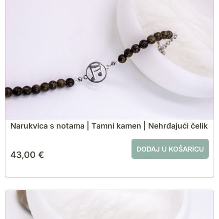
Narukvica s notama | Tamni kamen | Nehrđajući čelik
DODAJ U KOŠARICU
43,00
€