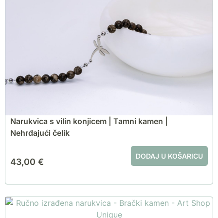
Narukvica s vilin konjicem | Tamni kamen |
Nehrđajući čelik
DODAJ U KOŠARICU
43,00
€