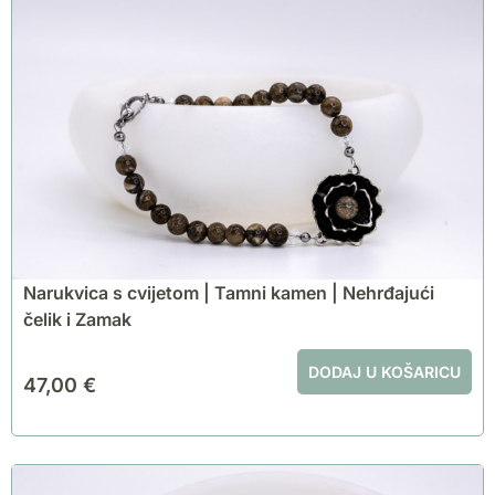
Narukvica s cvijetom | Tamni kamen | Nehrđajući
čelik i Zamak
DODAJ U KOŠARICU
47,00
€