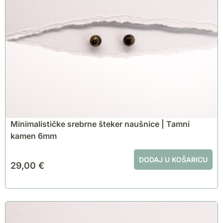
Minimalističke srebrne šteker naušnice | Tamni
kamen 6mm
DODAJ U KOŠARICU
29,00
€