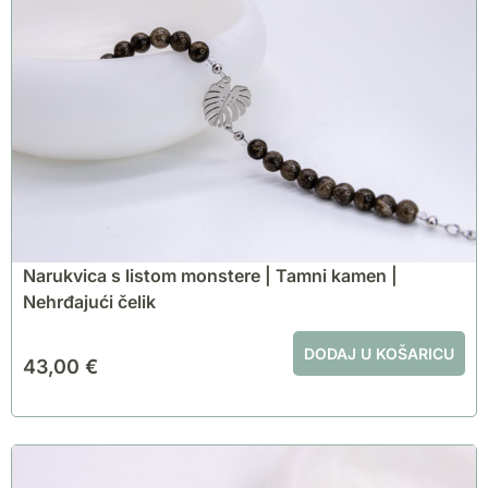
Narukvica s listom monstere | Tamni kamen |
Nehrđajući čelik
DODAJ U KOŠARICU
43,00
€