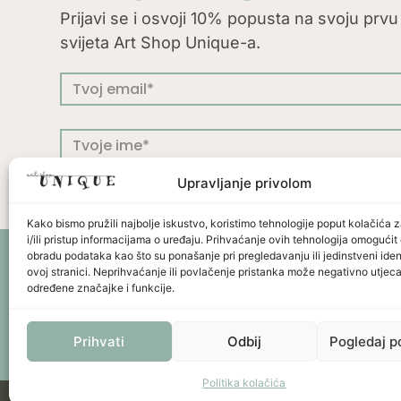
Prijavi se i osvoji 10% popusta na svoju prvu n
svijeta Art Shop Unique-a.
Upravljanje privolom
Kako bismo pružili najbolje iskustvo, koristimo tehnologije poput kolačića 
i/ili pristup informacijama o uređaju. Prihvaćanje ovih tehnologija omogući
obradu podataka kao što su ponašanje pri pregledavanju ili jedinstveni ident
Press
Uvjeti kor
ovoj stranici. Neprihvaćanje ili povlačenje pristanka može negativno utjeca
određene značajke i funkcije.
Prihvati
Odbij
Pogledaj p
Politika kolačića
Unicus ornament d.o.o. | Put murve 21 C | 22202 Primoš