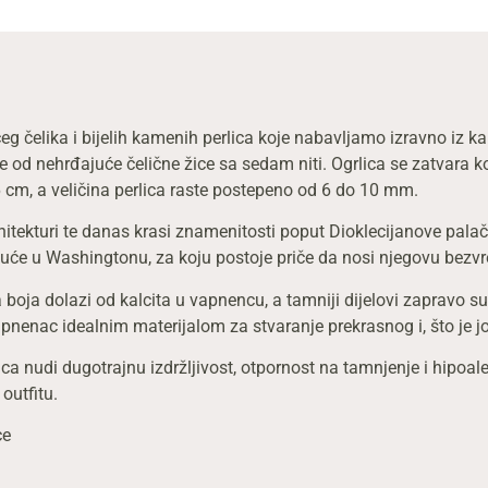
eg čelika i bijelih kamenih perlica koje nabavljamo izravno iz
je od nehrđajuće čelične žice sa sedam niti. Ogrlica se zatvara 
6 cm, a veličina perlica raste postepeno od 6 do 10 mm.
rhitekturi te danas krasi znamenitosti poput Dioklecijanove palač
 kuće u Washingtonu, za koju postoje priče da nosi njegovu bezv
boja dolazi od kalcita u vapnencu, a tamniji dijelovi zapravo s
enac idealnim materijalom za stvaranje prekrasnog i, što je još 
ca nudi dugotrajnu izdržljivost, otpornost na tamnjenje i hipoal
outfitu.
ce