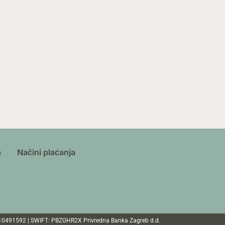
a
Načini plaćanja
110491592 | SWIFT: PBZGHR2X Privredna Banka Zagreb d.d.