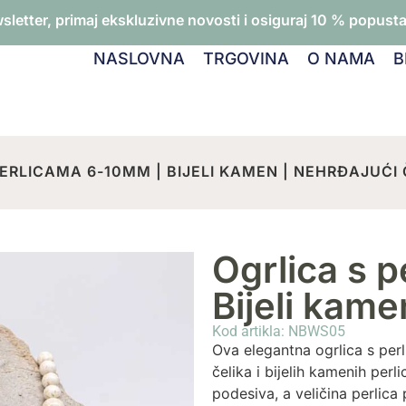
wsletter, primaj ekskluzivne novosti i osiguraj 10 % popusta 
NASLOVNA
TRGOVINA
O NAMA
B
PERLICAMA 6-10MM | BIJELI KAMEN | NEHRĐAJUĆI 
Ogrlica s 
Bijeli kame
Kod artikla: NBWS05
Ova elegantna ogrlica s per
čelika i bijelih kamenih perl
podesiva, a veličina perlic