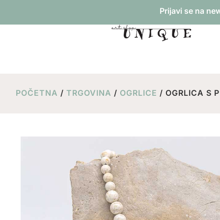
Prijavi se na ne
POČETNA
/
TRGOVINA
/
OGRLICE
/ OGRLICA S 