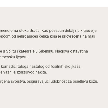
 kamenoloma otoka Brača. Kao poseban detalj na krajeve je
kopčom od nehrđajućeg čelika koja je pričvršćena na mali
e u Splitu i katedrale u Šibeniku. Njegova ostavština
remensku ljepotu.
u komadići taloga nastalog od fosilnih školjkaša.
važnije, izdržljivog nakita.
ergena svojstva, osiguravajući udobnost za osjetljivu kožu.