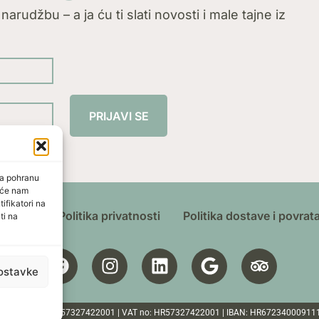
arudžbu – a ja ću ti slati novosti i male tajne iz
PRIJAVI SE
za pohranu
t će nam
ifikatori na
ištenja
Politika privatnosti
Politika dostave i povrat
ti na
ostavke
ten | Croatia | OIB: 57327422001 | VAT no: HR57327422001 | IBAN: HR6723400091