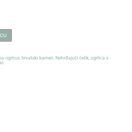
ICU
na ogrlica
,
hrvatski kamen
,
Nehrđajući čelik
,
ogrlica s
ac