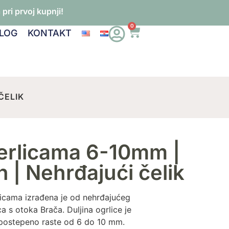
pri prvoj kupnji!
0
LOG
KONTAKT
ČELIK
perlicama 6-10mm |
n | Nehrđajući čelik
licama izrađena je od nehrđajućeg
ica s otoka Brača. Duljina ogrlice je
a postepeno raste od 6 do 10 mm.