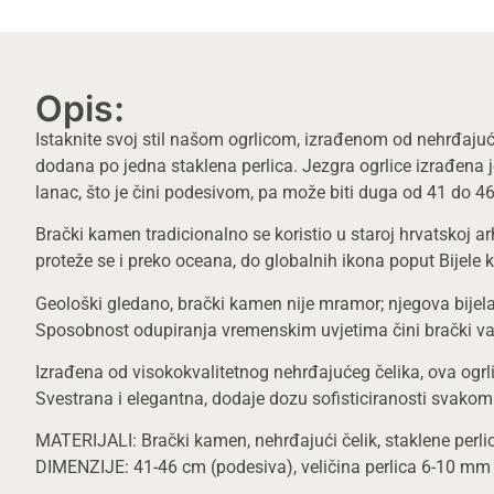
Opis:
Istaknite svoj stil našom ogrlicom, izrađenom od nehrđajuć
dodana po jedna staklena perlica. Jezgra ogrlice izrađena 
lanac, što je čini podesivom, pa može biti duga od 41 do 4
Brački kamen tradicionalno se koristio u staroj hrvatskoj a
proteže se i preko oceana, do globalnih ikona poput Bijele
Geološki gledano, brački kamen nije mramor; njegova bijela 
Sposobnost odupiranja vremenskim uvjetima čini brački vapn
Izrađena od visokokvalitetnog nehrđajućeg čelika, ova ogrli
Svestrana i elegantna, dodaje dozu sofisticiranosti svakom 
MATERIJALI: Brački kamen, nehrđajući čelik, staklene perli
DIMENZIJE: 41-46 cm (podesiva), veličina perlica 6-10 mm