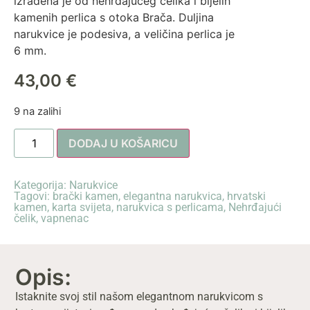
izrađena je od nehrđajućeg čelika i bijelih
kamenih perlica s otoka Brača. Duljina
narukvice je podesiva, a veličina perlica je
6 mm.
43,00
€
9 na zalihi
DODAJ U KOŠARICU
Kategorija:
Narukvice
Tagovi:
brački kamen
,
elegantna narukvica
,
hrvatski
kamen
,
karta svijeta
,
narukvica s perlicama
,
Nehrđajući
čelik
,
vapnenac
Opis:
Istaknite svoj stil našom elegantnom narukvicom s