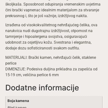
školjkaša. Sposobnost odupiranja vremenskim uvjetima
čini brački vapnenac idealnim materijalom za stvaranje
prekrasnog i, što je još važnije, izdržljivog nakita.
Izrađena od visokokvalitetnog nehrđajućeg čelika, ova
narukvica nudi dugotrajnu izdržljivost, otpornost na
tamnjenje i hipoalergena svojstva, osiguravajući
udobnost za osjetljivu kožu. Svestrana i elegantna,
dodaje dozu sofisticiranosti svakom outfitu.
MATERIJALI: Brački kamen, nehrđajući čelik, staklene
perlice
DIMENZIJE: Podesiva duljina prikladna za zapešća od
15-19 cm, veličina perlice 6 mm
Dodatne informacije
Boja kamena
Bijeli kamen