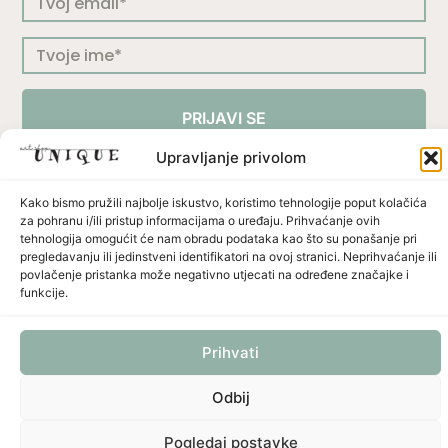
PRIJAVI SE
Upravljanje privolom
Kako bismo pružili najbolje iskustvo, koristimo tehnologije poput kolačića
za pohranu i/ili pristup informacijama o uređaju. Prihvaćanje ovih
Press
Uvjeti korištenja
Politika privatnosti
tehnologija omogućit će nam obradu podataka kao što su ponašanje pri
pregledavanju ili jedinstveni identifikatori na ovoj stranici. Neprihvaćanje ili
Politika dostave i povrata
Načini plaćanja
povlačenje pristanka može negativno utjecati na određene značajke i
funkcije.
Prihvati
Unicus ornament d.o.o. | Put murve 21 C | 22202 Primošten | Croatia | OIB: 57327422001 | VAT no:
HR57327422001 | IBAN: HR6723400091110491592 | SWIFT: PBZGHR2X Privredna Banka Zagreb
d.d.
Odbij
Pogledaj postavke