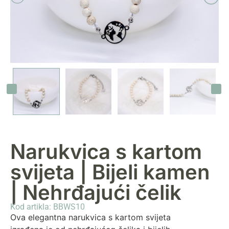
Narukvica s kartom
svijeta | Bijeli kamen
| Nehrđajući čelik
Kod artikla: BBWS10
Ova elegantna narukvica s kartom svijeta