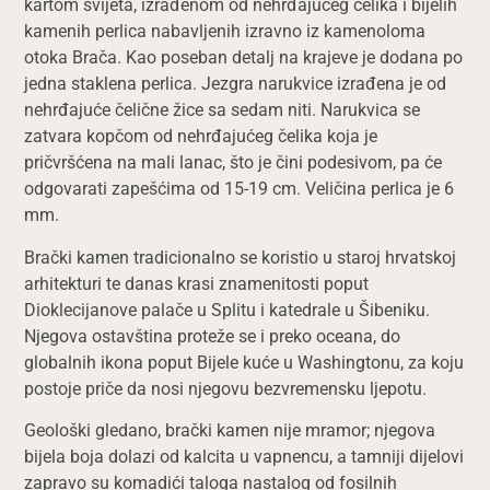
kartom svijeta, izrađenom od nehrđajućeg čelika i bijelih
kamenih perlica nabavljenih izravno iz kamenoloma
otoka Brača. Kao poseban detalj na krajeve je dodana po
jedna staklena perlica. Jezgra narukvice izrađena je od
nehrđajuće čelične žice sa sedam niti. Narukvica se
zatvara kopčom od nehrđajućeg čelika koja je
pričvršćena na mali lanac, što je čini podesivom, pa će
odgovarati zapešćima od 15-19 cm. Veličina perlica je 6
mm.
Brački kamen tradicionalno se koristio u staroj hrvatskoj
arhitekturi te danas krasi znamenitosti poput
Dioklecijanove palače u Splitu i katedrale u Šibeniku.
Njegova ostavština proteže se i preko oceana, do
globalnih ikona poput Bijele kuće u Washingtonu, za koju
postoje priče da nosi njegovu bezvremensku ljepotu.
Geološki gledano, brački kamen nije mramor; njegova
bijela boja dolazi od kalcita u vapnencu, a tamniji dijelovi
zapravo su komadići taloga nastalog od fosilnih