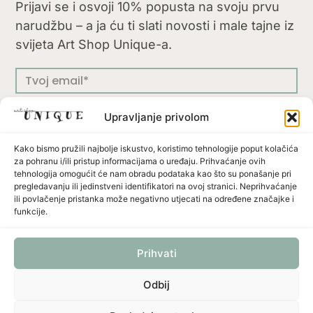
Prijavi se i osvoji 10% popusta na svoju prvu
narudžbu – a ja ću ti slati novosti i male tajne iz
svijeta Art Shop Unique-a.
Upravljanje privolom
Kako bismo pružili najbolje iskustvo, koristimo tehnologije poput kolačića
PRIJAVI SE
za pohranu i/ili pristup informacijama o uređaju. Prihvaćanje ovih
tehnologija omogućit će nam obradu podataka kao što su ponašanje pri
pregledavanju ili jedinstveni identifikatori na ovoj stranici. Neprihvaćanje
ili povlačenje pristanka može negativno utjecati na određene značajke i
funkcije.
Press
Uvjeti korištenja
Politika privatnosti
Prihvati
Politika dostave i povrata
Načini plaćanja
Odbij